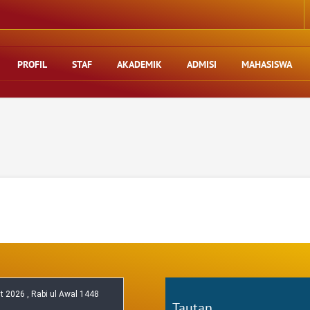
PROFIL
STAF
AKADEMIK
ADMISI
MAHASISWA
Tautan