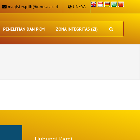
magister.piih@unesa.ac.id
UNESA
PENELITIAN DAN PKM
ZONA INTEGRITAS (ZI)
Hubungi Kami